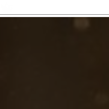
Panneau de gestion des cookies
4 Rue Costayral 46700 Puy L'Eveque
06 07 38 49 24