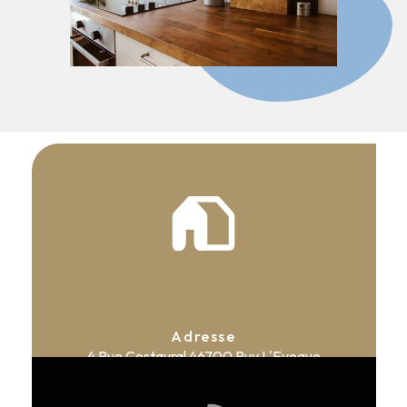
Adresse
4 Rue Costayral
46700 Puy L'Eveque