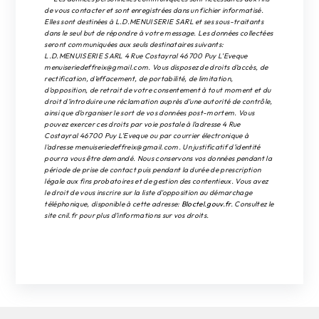
de vous contacter et sont enregistrées dans un fichier informatisé.
Elles sont destinées à L.D.MENUISERIE SARL et ses sous-traitants
dans le seul but de répondre à votre message. Les données collectées
seront communiquées aux seuls destinataires suivants:
L.D.MENUISERIE SARL 4 Rue Costayral 46700 Puy L'Eveque
menuiseriedeffreix@gmail.com. Vous disposez de droits d’accès, de
rectification, d’effacement, de portabilité, de limitation,
d’opposition, de retrait de votre consentement à tout moment et du
droit d’introduire une réclamation auprès d’une autorité de contrôle,
ainsi que d’organiser le sort de vos données post-mortem. Vous
pouvez exercer ces droits par voie postale à l'adresse 4 Rue
Costayral 46700 Puy L'Eveque ou par courrier électronique à
l'adresse menuiseriedeffreix@gmail.com. Un justificatif d'identité
pourra vous être demandé. Nous conservons vos données pendant la
période de prise de contact puis pendant la durée de prescription
légale aux fins probatoires et de gestion des contentieux. Vous avez
le droit de vous inscrire sur la liste d'opposition au démarchage
téléphonique, disponible à cette adresse:
Bloctel.gouv.fr
. Consultez le
site cnil.fr pour plus d’informations sur vos droits.