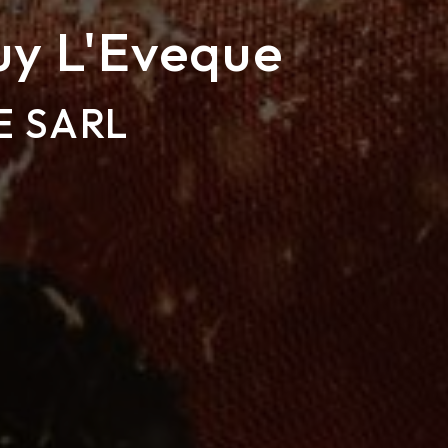
uy L'Eveque
E SARL