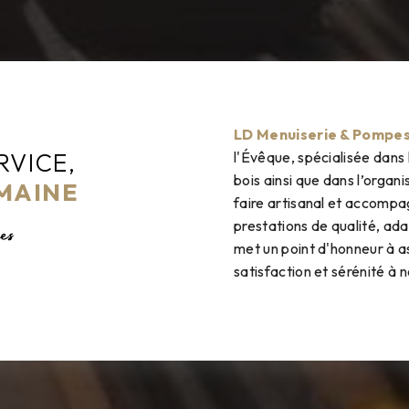
LD Menuiserie & Pompe
RVICE,
l'Évêque, spécialisée dans
bois ainsi que dans l’organ
MAINE
faire artisanal et accomp
prestations de qualité, ad
es
met un point d'honneur à a
satisfaction et sérénité à n