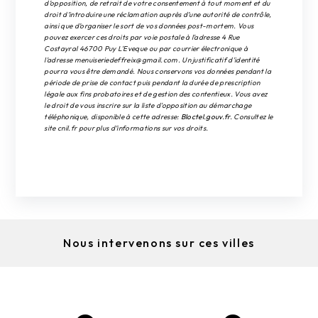
d’opposition, de retrait de votre consentement à tout moment et du
droit d’introduire une réclamation auprès d’une autorité de contrôle,
ainsi que d’organiser le sort de vos données post-mortem. Vous
pouvez exercer ces droits par voie postale à l'adresse 4 Rue
Costayral 46700 Puy L'Eveque ou par courrier électronique à
l'adresse menuiseriedeffreix@gmail.com. Un justificatif d'identité
pourra vous être demandé. Nous conservons vos données pendant la
période de prise de contact puis pendant la durée de prescription
légale aux fins probatoires et de gestion des contentieux. Vous avez
le droit de vous inscrire sur la liste d'opposition au démarchage
téléphonique, disponible à cette adresse:
Bloctel.gouv.fr
. Consultez le
site cnil.fr pour plus d’informations sur vos droits.
Nous intervenons sur ces villes