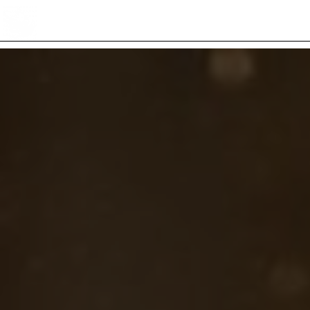
Panneau de gestion des cookies
4 Rue Costayral 46700 Puy L'Eveque
06 07 38 49 24