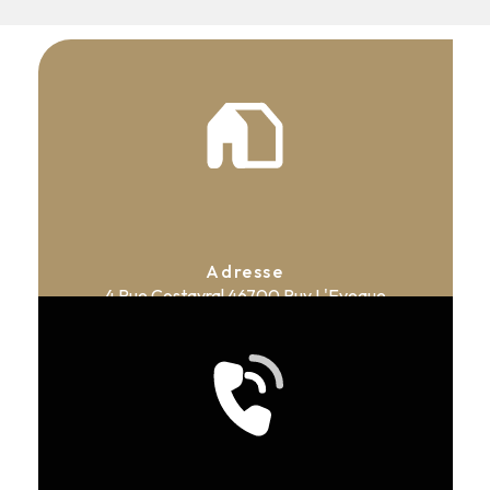
Adresse
4 Rue Costayral
46700 Puy L'Eveque