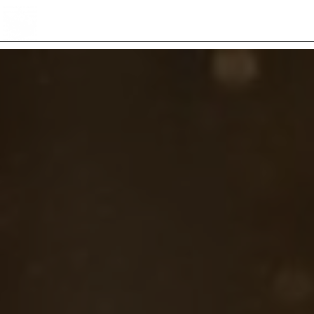
Panneau de gestion des cookies
4 Rue Costayral 46700 Puy L'Eveque
06 07 38 49 24