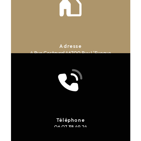
Adresse
4 Rue Costayral
46700 Puy L'Eveque
Téléphone
06 07 38 49 24