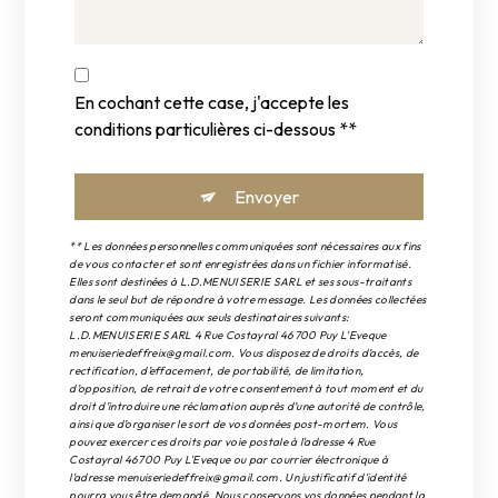
En cochant cette case, j'accepte les
conditions particulières ci-dessous **
Envoyer
** Les données personnelles communiquées sont nécessaires aux fins
de vous contacter et sont enregistrées dans un fichier informatisé.
Elles sont destinées à L.D.MENUISERIE SARL et ses sous-traitants
dans le seul but de répondre à votre message. Les données collectées
seront communiquées aux seuls destinataires suivants:
L.D.MENUISERIE SARL 4 Rue Costayral 46700 Puy L'Eveque
menuiseriedeffreix@gmail.com. Vous disposez de droits d’accès, de
rectification, d’effacement, de portabilité, de limitation,
d’opposition, de retrait de votre consentement à tout moment et du
droit d’introduire une réclamation auprès d’une autorité de contrôle,
ainsi que d’organiser le sort de vos données post-mortem. Vous
pouvez exercer ces droits par voie postale à l'adresse 4 Rue
Costayral 46700 Puy L'Eveque ou par courrier électronique à
l'adresse menuiseriedeffreix@gmail.com. Un justificatif d'identité
pourra vous être demandé. Nous conservons vos données pendant la