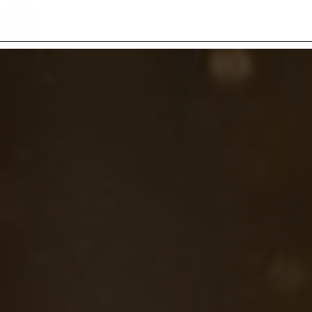
Panneau de gestion des cookies
4 Rue Costayral 46700 Puy L'Eveque
06 07 38 49 24