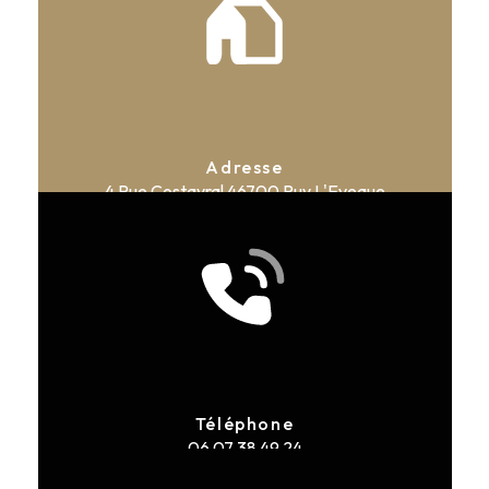
Adresse
4 Rue Costayral
46700 Puy L'Eveque
Téléphone
06 07 38 49 24