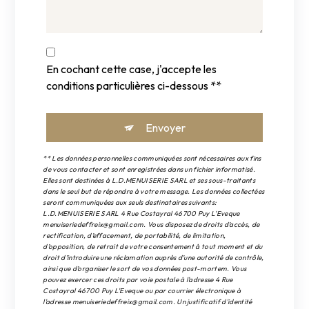
En cochant cette case, j'accepte les
conditions particulières ci-dessous **
Envoyer
** Les données personnelles communiquées sont nécessaires aux fins
de vous contacter et sont enregistrées dans un fichier informatisé.
Elles sont destinées à L.D.MENUISERIE SARL et ses sous-traitants
dans le seul but de répondre à votre message. Les données collectées
seront communiquées aux seuls destinataires suivants:
L.D.MENUISERIE SARL 4 Rue Costayral 46700 Puy L'Eveque
menuiseriedeffreix@gmail.com. Vous disposez de droits d’accès, de
rectification, d’effacement, de portabilité, de limitation,
d’opposition, de retrait de votre consentement à tout moment et du
droit d’introduire une réclamation auprès d’une autorité de contrôle,
ainsi que d’organiser le sort de vos données post-mortem. Vous
pouvez exercer ces droits par voie postale à l'adresse 4 Rue
Costayral 46700 Puy L'Eveque ou par courrier électronique à
l'adresse menuiseriedeffreix@gmail.com. Un justificatif d'identité